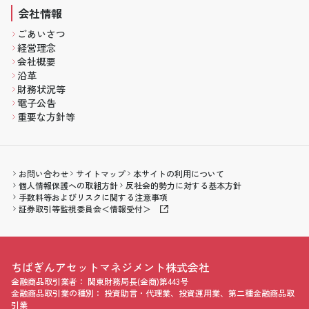
会社情報
ごあいさつ
経営理念
会社概要
沿革
財務状況等
電子公告
重要な方針等
お問い合わせ
サイトマップ
本サイトの利用について
個人情報保護への取組方針
反社会的勢力に対する基本方針
手数料等およびリスクに関する注意事項
証券取引等監視委員会＜情報受付＞
会社名
ちばぎんアセットマネジメント株式会社
金融商品取引業者：
関東財務局長(金商)第443号
金融商品取引業の種別：
投資助言・代理業、投資運用業、第二種金融商品取
引業