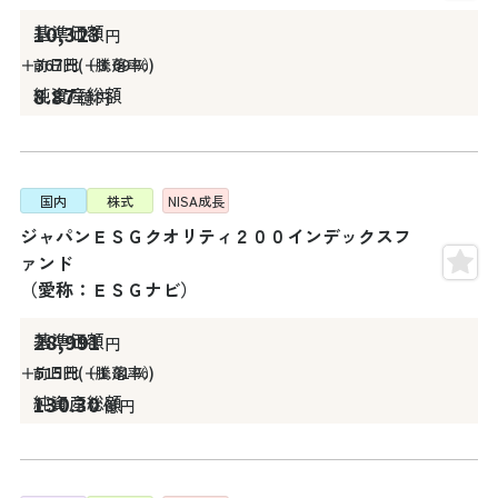
10,323
円
＋367
円
＋3.69
%
8.87
億円
国内
株式
NISA
成長
ジャパンＥＳＧクオリティ２００インデックスフ
ァンド
（愛称：ＥＳＧナビ）
28,991
円
＋515
円
＋1.81
%
130.30
億円