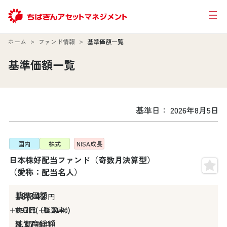
ホーム
ファンド情報
基準価額一覧
基準価額一覧
基準日：
2026年8月5日
基準価額
純資産
前日比
投資対象
NISA対象
ファンド名
（円）
（％）
（円）
（億
国内
株式
NISA
成長
日本株好配当ファンド（奇数月決算型）
（愛称：配当名人）
18,342
円
＋397
円
＋2.21
%
8.37
億円