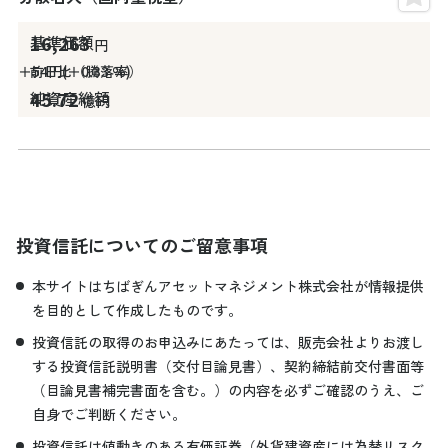
16,263
円
＋54
円
＋0.33
%
45.72
億円
投資信託についてのご留意事項
本サイトはちばぎんアセットマネジメント株式会社が情報提供
を目的として作成したものです。
投資信託の取得のお申込みにあたっては、販売会社よりお渡し
する投資信託説明書（交付目論見書）、契約締結前交付書面等
（目論見書補完書面を含む。）の内容を必ずご確認のうえ、ご
自身でご判断ください。
投資信託は値動きのある有価証券（外貨建資産には為替リスク