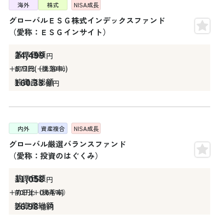
海外
株式
NISA
成長
グローバルＥＳＧ株式インデックスファンド
（愛称：ＥＳＧインサイト）
24,499
円
＋572
円
＋2.39
%
160.33
億円
内外
資産複合
NISA
成長
グローバル厳選バランスファンド
（愛称：投資のはぐくみ）
11,058
円
＋70
円
＋0.64
%
26.98
億円