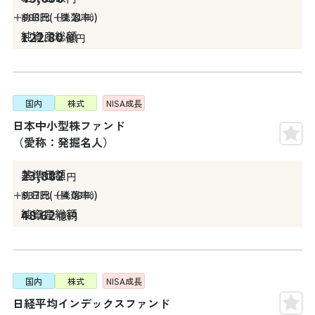
＋988
円
＋2.21
%
122.80
億円
国内
株式
NISA
成長
日本中小型株ファンド
（愛称：発掘名人）
23,882
円
＋937
円
＋4.08
%
48.62
億円
国内
株式
NISA
成長
日経平均インデックスファンド