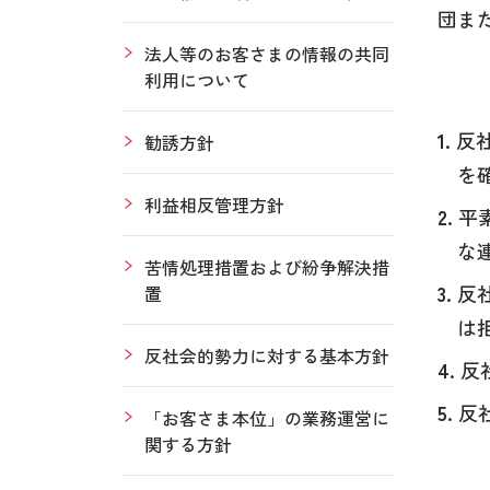
団ま
法人等のお客さまの情報の共同
利用について
1.
反
勧誘方針
を
利益相反管理方針
2.
平
な
苦情処理措置および紛争解決措
3.
反
置
は
反社会的勢力に対する基本方針
4.
反
5.
反
「お客さま本位」の業務運営に
関する方針