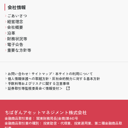
会社情報
ごあいさつ
経営理念
会社概要
沿革
財務状況等
電子公告
重要な方針等
お問い合わせ
サイトマップ
本サイトの利用について
個人情報保護への取組方針
反社会的勢力に対する基本方針
手数料等およびリスクに関する注意事項
証券取引等監視委員会＜情報受付＞
会社名
ちばぎんアセットマネジメント株式会社
金融商品取引業者：
関東財務局長(金商)第443号
金融商品取引業の種別：
投資助言・代理業、投資運用業、第二種金融商品取
引業